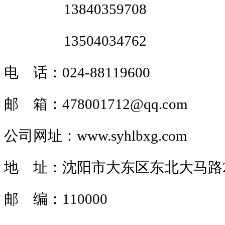
13840359708
13504034762
电 话：024-88119600
邮 箱：478001712@qq.com
公司网址：www.syhlbxg.com
地 址：沈阳市大东区东北大马路2
邮 编：110000