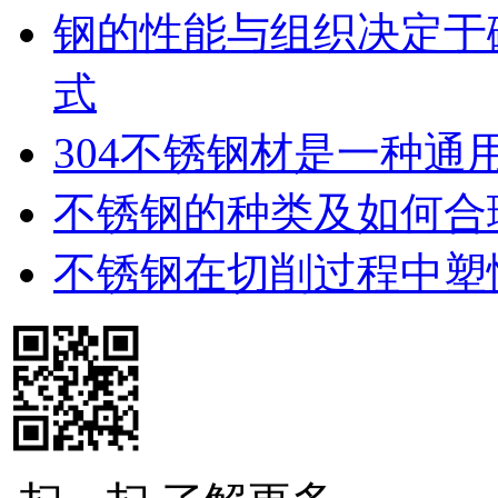
钢的性能与组织决定于
式
304不锈钢材是一种通
不锈钢的种类及如何合
不锈钢在切削过程中塑