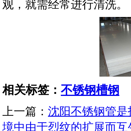
观，就需经常进行清洗。
相关标签：
不锈钢槽钢
上一篇：
沈阳不锈钢管是
境中由于烈纹的扩展而互