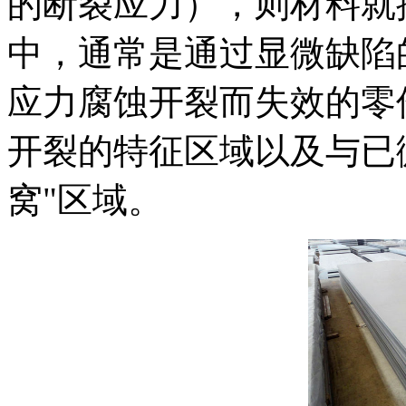
的断裂应力），则材料就
中，通常是通过显微缺陷
应力腐蚀开裂而失效的零
开裂的特征区域以及与已
窝"区域。