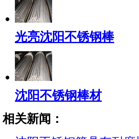
光亮沈阳不锈钢棒
沈阳不锈钢棒材
相关新闻：