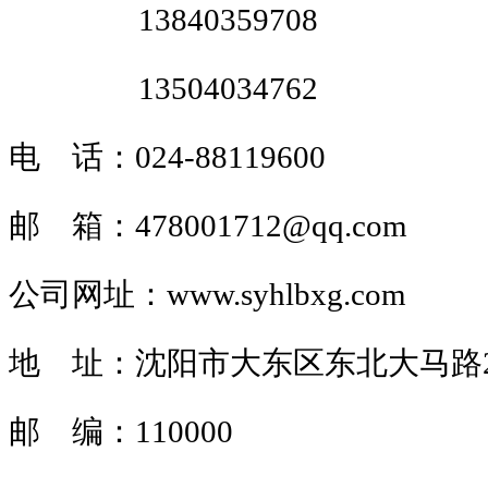
13840359708
13504034762
电 话：024-88119600
邮 箱：478001712@qq.com
公司网址：www.syhlbxg.com
地 址：沈阳市大东区东北大马路2
邮 编：110000