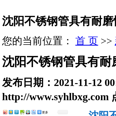
沈阳不锈钢管具有耐磨
您的当前位置：
首 页
>>
沈阳不锈钢管具有耐
发布日期：
2021-11-12 00
http://www.syhlbxg.com
沈阳
更多