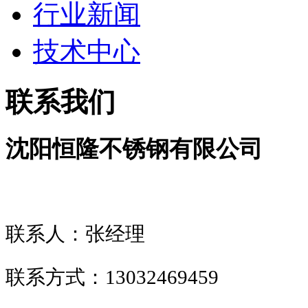
行业新闻
技术中心
联系我们
沈阳恒隆不锈钢有限公司
联系人：张经理
联系方式：13032469459