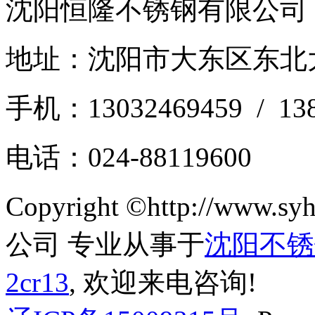
沈阳恒隆不锈钢有限公司
地址：沈阳市大东区东北大
手机：13032469459 / 1384
电话：024-88119600
Copyright ©http://ww
公司 专业从事于
沈阳不锈
2cr13
, 欢迎来电咨询!