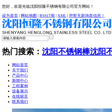
您好，欢迎光临沈阳恒隆不锈钢有限公司官方网站！
设为首页
|
网站地图
|
RSS订阅
|
XML
|
您暂无新询盘信息！
热门搜索：
沈阳不锈钢棒
沈阳
网站首页
关于我们
产品中心
新闻中心
工程案例
设备展示
在线留言
联系我们