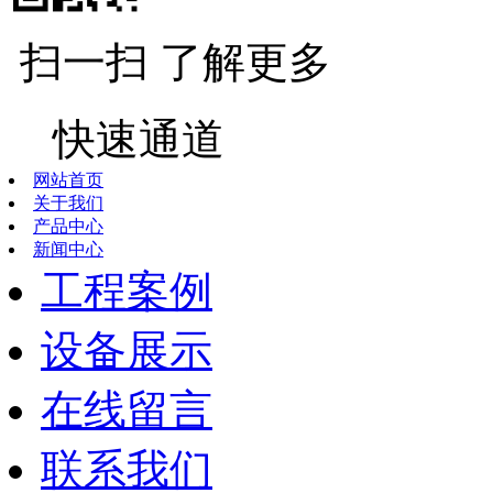
扫一扫 了解更多
快速通道
网站首页
关于我们
产品中心
新闻中心
工程案例
设备展示
在线留言
联系我们