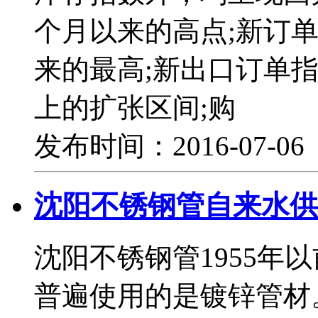
个月以来的高点;新订单
来的最高;新出口订单指
上的扩张区间;购
发布时间：2016-07-0
沈阳不锈钢管自来水供
沈阳不锈钢管1955年
普遍使用的是镀锌管材。