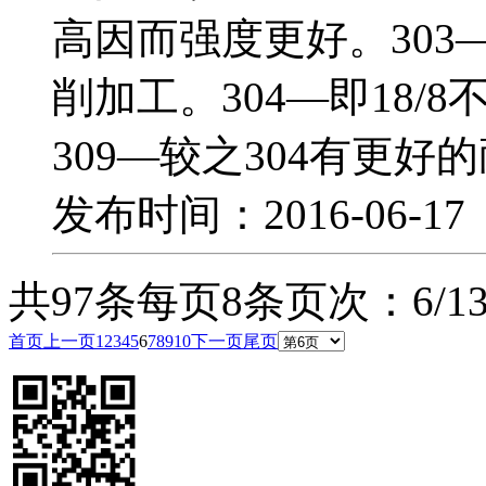
高因而强度更好。30
削加工。304—即18/8
309—较之304有更好
发布时间：2016-06-1
共97条
每页8条
页次：6/1
首页
上一页
1
2
3
4
5
6
7
8
9
10
下一页
尾页