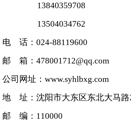
13840359708
13504034762
电 话：024-88119600
邮 箱：478001712@qq.com
公司网址：www.syhlbxg.com
地 址：沈阳市大东区东北大马路2
邮 编：110000