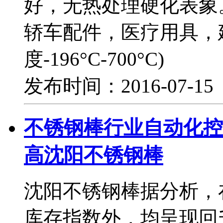
好，无热处理硬化表象
轿车配件，医疗用具，
度-196°C-700°C)
发布时间：2016-07-1
不锈钢棒行业自动化控
高沈阳不锈钢棒
沈阳不锈钢棒据分析，
库存指数外，均呈现回