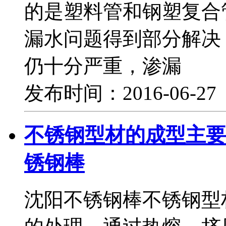
的是塑料管和钢塑复合
漏水问题得到部分解决
仍十分严重，渗漏
发布时间：2016-06-2
不锈钢型材的成型主要
锈钢棒
沈阳不锈钢棒不锈钢型