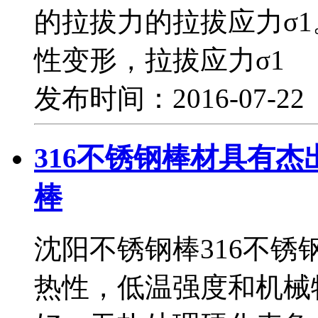
的拉拔力的拉拔应力σ
性变形，拉拔应力σ1
发布时间：2016-07-2
316不锈钢棒材具有
棒
沈阳不锈钢棒316不
热性，低温强度和机械