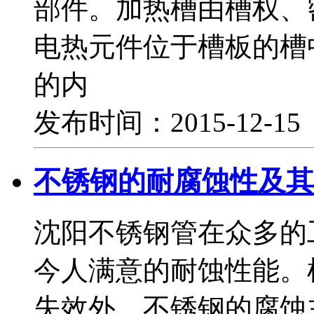
部件。加热槽由槽权、
电热元件位于槽板的槽
的内
发布时间：2015-12-1
不锈钢的耐腐蚀性及其
沈阳不锈钢管在众多的
今人满意的耐蚀性能。
失效外，不锈钢的腐蚀