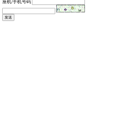
座机/手机号码