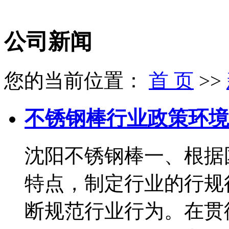
公司新闻
您的当前位置：
首 页
>>
不锈钢棒行业政策环境
沈阳不锈钢棒一、根据
特点，制定行业的行规
断规范行业行为。在贯