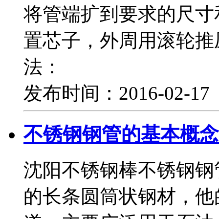
将管端扩到要求的尺寸
置芯子，外周用滚轮推
法：
发布时间：2016-02-1
不锈钢钢管的基本概念
沈阳不锈钢棒不锈钢钢管（S
的长条圆筒状钢材，他