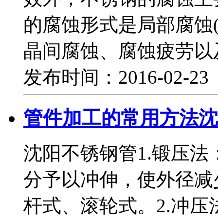
的腐蚀形式是局部腐蚀
晶间腐蚀、腐蚀疲劳以
发布时间：2016-02-2
管件加工的常用方法沈
沈阳不锈钢管1.锻压
分予以冲伸，使外径减
杆式、滚轮式。2.冲